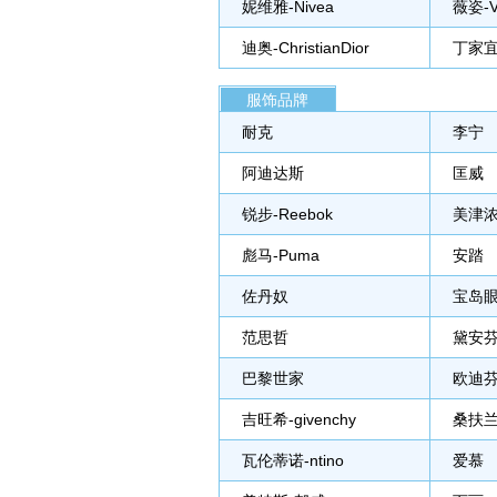
妮维雅-Nivea
薇姿-V
迪奥-ChristianDior
丁家宜
服饰品牌
耐克
李宁
阿迪达斯
匡威
锐步-Reebok
美津
彪马-Puma
安踏
佐丹奴
宝岛
范思哲
黛安
巴黎世家
欧迪
吉旺希-givenchy
桑扶
瓦伦蒂诺-ntino
爱慕