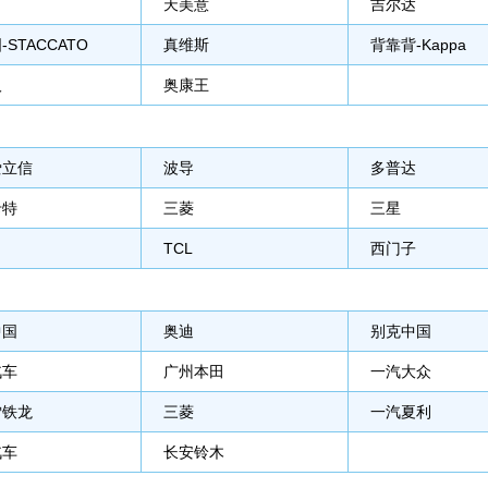
天美意
吉尔达
-STACCATO
真维斯
背靠背-Kappa
汉
奥康王
爱立信
波导
多普达
卡特
三菱
三星
TCL
西门子
中国
奥迪
别克中国
汽车
广州本田
一汽大众
雪铁龙
三菱
一汽夏利
汽车
长安铃木