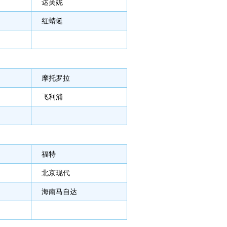
达芙妮
红蜻蜓
摩托罗拉
飞利浦
福特
北京现代
海南马自达