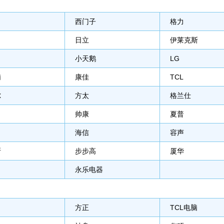
西门子
格力
日立
伊莱克斯
小天鹅
LG
浦
康佳
TCL
尔
方太
格兰仕
帅康
夏普
海信
容声
斯
步步高
厦华
永乐电器
方正
TCL电脑