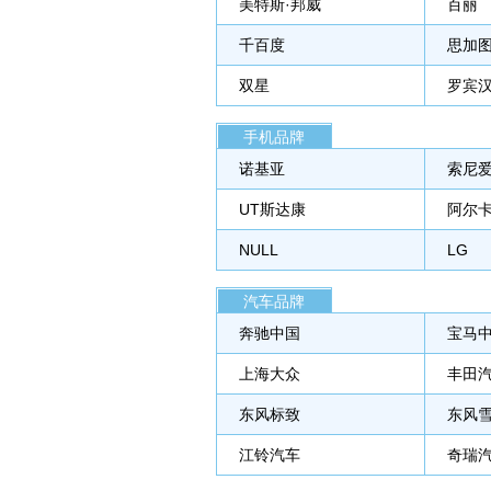
美特斯·邦威
百丽
千百度
思加图
双星
罗宾
手机品牌
诺基亚
索尼
UT斯达康
阿尔
NULL
LG
汽车品牌
奔驰中国
宝马
上海大众
丰田
东风标致
东风
江铃汽车
奇瑞