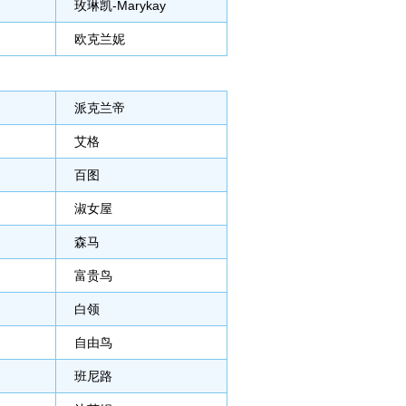
玫琳凯-Marykay
欧克兰妮
派克兰帝
艾格
百图
淑女屋
森马
富贵鸟
白领
自由鸟
班尼路