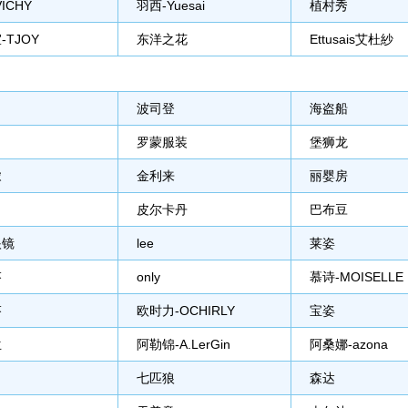
ICHY
羽西-Yuesai
植村秀
-TJOY
东洋之花
Ettusais艾杜紗
波司登
海盗船
罗蒙服装
堡狮龙
浓
金利来
丽婴房
皮尔卡丹
巴布豆
眼镜
lee
莱姿
芬
only
慕诗-MOISELLE
芬
欧时力-OCHIRLY
宝姿
兰
阿勒锦-A.LerGin
阿桑娜-azona
七匹狼
森达