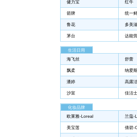
健力宝
红牛
箭牌
统一
鲁花
多美
茅台
达能
生活日用
海飞丝
舒蕾
飘柔
纳爱
潘婷
高露
沙宣
佳洁
化妆品牌
欧莱雅-Loreal
兰蔻-L
美宝莲
倩碧-Cl