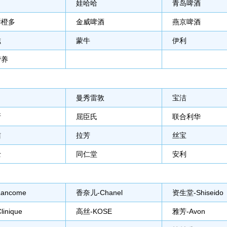
娃哈哈
青岛啤酒
鲜橙多
金威啤酒
燕京啤酒
滋
蒙牛
伊利
营养
曼秀雷敦
宝洁
斯
屈臣氏
联合利华
洁
拉芳
丝宝
士
同仁堂
安利
ancome
香奈儿-Chanel
资生堂-Shiseido
inique
高丝-KOSE
雅芳-Avon