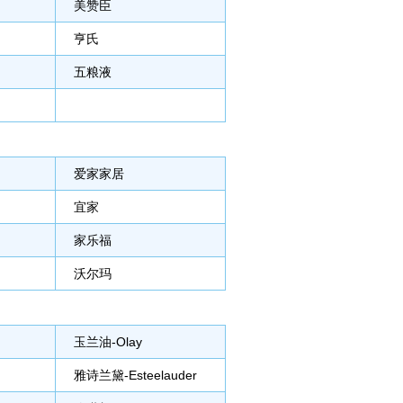
美赞臣
亨氏
五粮液
爱家家居
宜家
家乐福
沃尔玛
玉兰油-Olay
雅诗兰黛-Esteelauder