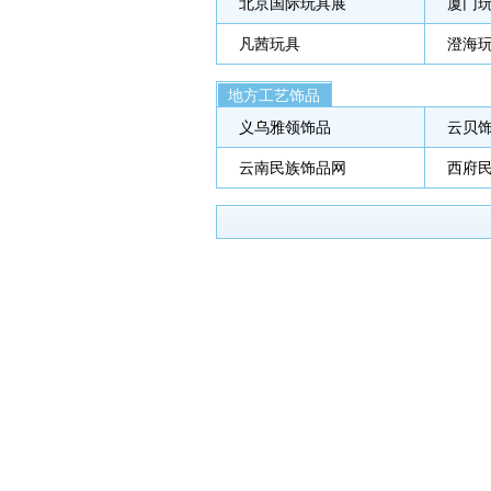
北京国际玩具展
厦门
凡茜玩具
澄海
地方工艺饰品
义乌雅领饰品
云贝
云南民族饰品网
西府