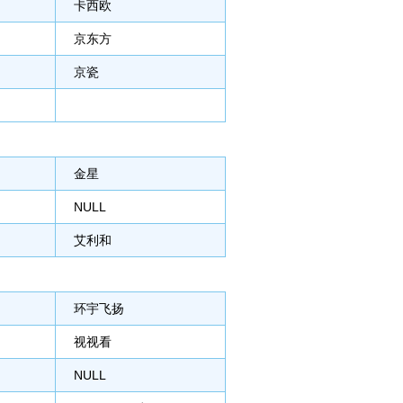
卡西欧
京东方
京瓷
金星
NULL
艾利和
环宇飞扬
视视看
NULL