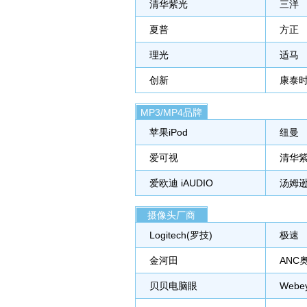
清华紫光
三洋
夏普
方正
理光
适马
创新
康泰
MP3/MP4品牌
苹果iPod
纽曼
爱可视
清华
爱欧迪 iAUDIO
汤姆逊
摄像头厂商
Logitech(罗技)
极速
金河田
ANC
贝贝电脑眼
Webe