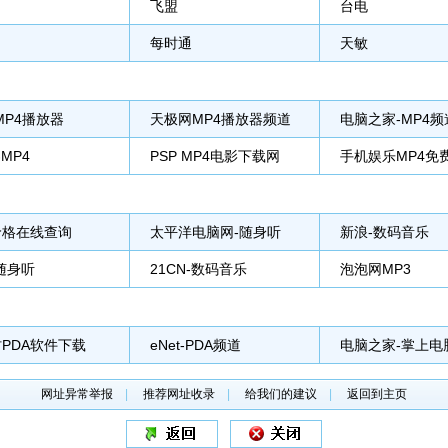
飞盟
台电
每时通
天敏
-MP4播放器
天极网MP4播放器频道
电脑之家-MP4频
MP4
PSP MP4电影下载网
手机娱乐MP4免
价格在线查询
太平洋电脑网-随身听
新浪-数码音乐
随身听
21CN-数码音乐
泡泡网MP3
PDA软件下载
eNet-PDA频道
电脑之家-掌上电
网址异常举报
|
推荐网址收录
|
给我们的建议
|
返回到主页