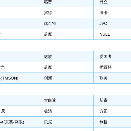
惠普
日立
宾得
徕卡
优百特
JVC
时
蓝魔
NULL
魅族
爱国者
紫光
蓝魔
优百特
(TMSON)
创新
歌美
大白鲨
新贵
奥尼
极清
方正
ye(东英-网眼)
贝尼
剑桥