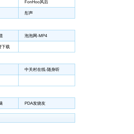
FonHoo风后
彤声
道
泡泡网-MP4
费下载
中关村在线-随身听
脑
PDA发烧友