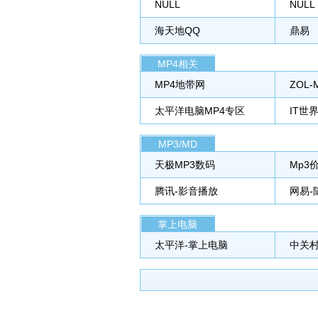
NULL
NULL
海天地QQ
鼎易
MP4相关
MP4地带网
ZOL
太平洋电脑MP4专区
IT世界
MP3/MD
天极MP3数码
Mp3
腾讯-影音播放
网易-
掌上电脑
太平洋-掌上电脑
中关村