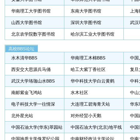
华南理工大学图书馆
东南大学图书馆
上海
山西大学图书馆
深圳大学图书馆
武汉
北京农学院数字图书馆
哈尔滨工业大学图书馆
高校BBS论坛
水木清华BBS
华南理工木棉BBS
中国
西安交大思源兵马俑
哈工大紫丁香社区
复旦
武汉大学珞珈山水BBS
华中科技大学白云黄鹤
中科
南邮紫金飞鸿站
水木社区
中山
电子科技大学一往情深
大连理工碧海青天站
华东
北外星光站
对外经贸小天鹅
中国
中国石油大学(华东)萃园站
中国石油大学(北京)地平线
中国
中国地质大学侏罗纪公园
中南财经政法大学论坛
中南