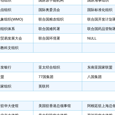
劳动组织
国际原子能机构
国际海事组织
电信组织
国际奥委员会
国际标准化组织
象组织(WMO)
联合国粮农组织
联合国开发计划
国组织体系
联合国难民署
联合国药品管制
国贸易发展大会
联合国环境署
NULL
国教科文组织
开发银行
亚太经合组织
东南亚国家联盟
联盟
77国集团
八国集团
国家组织
英联邦
大驻华大使馆
美国驻香港总领事馆
阿根廷驻上海总