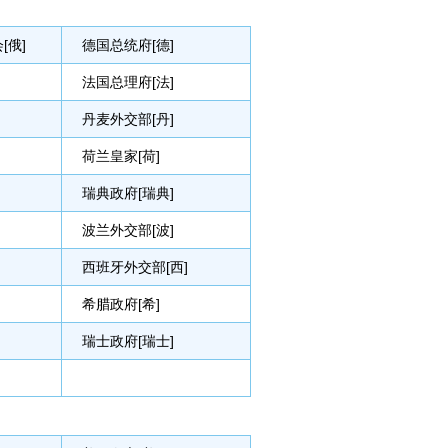
[俄]
德国总统府[德]
法国总理府[法]
丹麦外交部[丹]
荷兰皇家[荷]
瑞典政府[瑞典]
波兰外交部[波]
西班牙外交部[西]
希腊政府[希]
瑞士政府[瑞士]