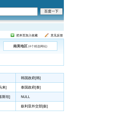
把本页加入收藏
意见反馈
南美地区
(4个精选网站)
韩国政府[韩]
马来]
泰国政府[泰]
基斯坦]
NULL
叙利亚外交部[叙]