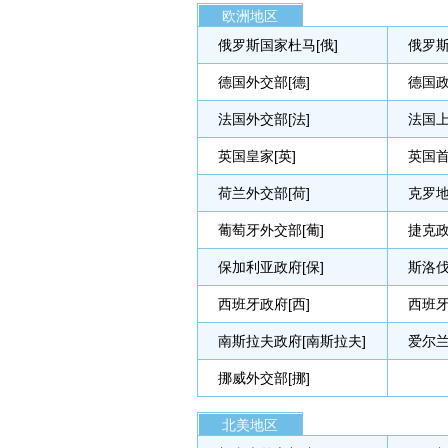
欧洲地区
俄罗斯国家杜马[俄]
俄罗斯
德国外交部[德]
德国政
法国外交部[法]
法国上
英国皇家[英]
英国首
荷兰外交部[荷]
克罗地
葡萄牙外交部[葡]
捷克政
保加利亚政府[保]
斯洛伐
西班牙政府[西]
西班牙
南斯拉夫政府[南斯拉夫]
爱尔兰
挪威外交部[挪]
北美地区