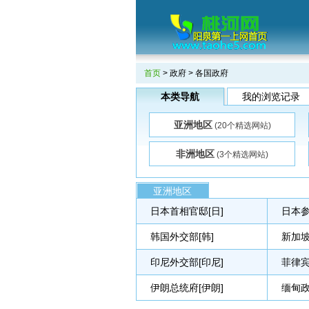
首页
>
政府
> 各国政府
本类导航
我的浏览记录
亚洲地区
(20个精选网站)
非洲地区
(3个精选网站)
亚洲地区
日本首相官邸[日]
日本参
韩国外交部[韩]
新加坡
印尼外交部[印尼]
菲律宾
伊朗总统府[伊朗]
缅甸政