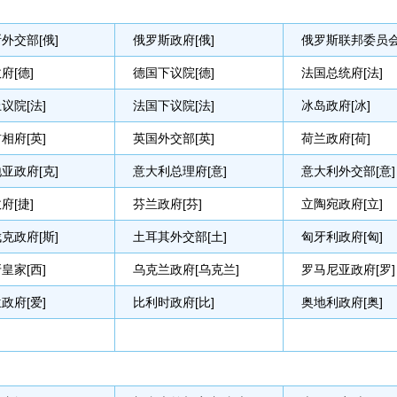
外交部[俄]
俄罗斯政府[俄]
俄罗斯联邦委员会
府[德]
德国下议院[德]
法国总统府[法]
议院[法]
法国下议院[法]
冰岛政府[冰]
相府[英]
英国外交部[英]
荷兰政府[荷]
亚政府[克]
意大利总理府[意]
意大利外交部[意]
府[捷]
芬兰政府[芬]
立陶宛政府[立]
克政府[斯]
土耳其外交部[土]
匈牙利政府[匈]
皇家[西]
乌克兰政府[乌克兰]
罗马尼亚政府[罗]
政府[爱]
比利时政府[比]
奥地利政府[奥]