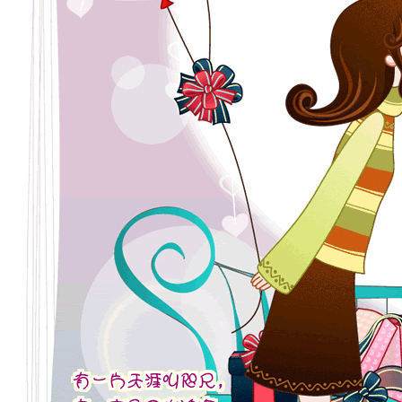
给爱一
祝天下有
友：
桃