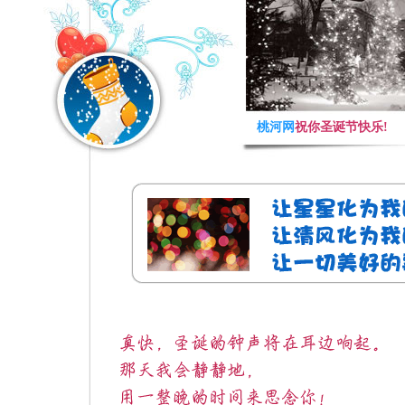
桃河网
祝你圣诞节快乐!