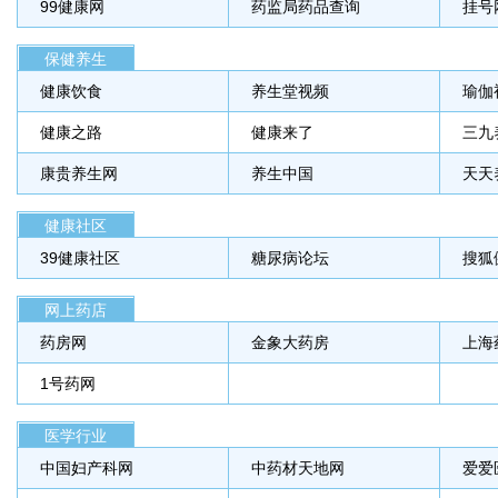
99健康网
药监局药品查询
挂号
保健养生
健康饮食
养生堂视频
瑜伽
健康之路
健康来了
三九
康贵养生网
养生中国
天天
健康社区
39健康社区
糖尿病论坛
搜狐
网上药店
药房网
金象大药房
上海
1号药网
医学行业
中国妇产科网
中药材天地网
爱爱