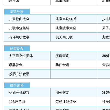
好育园
宝宝地带
起跑
童谣故事
儿童歌曲大全
儿童串烧50首
少儿
儿歌串烧集锦
儿童故事大全
弟子
有伴网听故事
贝瓦网儿歌
儿童
健康饮食
太平洋女性美体
疾病查询
39
母婴饮食
孕妇食谱
营养
减肥方法食谱
稀奇古怪
孕妇分娩视频
周公解梦
准妈
123怀孕网
怎样才能怀孕
好孕